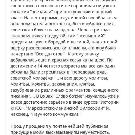
сверстников поголовно и не спрашивая ни у кого
согласия "звездили" при поступлении в первый
класс. На пентаграмме, служившей своеобразным
аналогом нательного креста, был изображён лик
советского божества-младенца. Через три года
значок менялся на другой, там "всевышний"
представал уже с бородой и лысиной, над которой
вверху развевались языки пламени, а внизу было
начертано "Всегда готов!". К этому значку
добавлялась ещё и красная косынка на шею. По
достижении 14-летнего возраста мы все как один
обязаны были стремиться в "передовые ряды
советской молодёжи"... и всю дорогу молитвы,
молитвы, молитвы, заклинания, клятвы,
зазубривание различных фрагментов "священного
писания".... В ВУЗах "Слово божие" изучалось уже и
вовсе достаточно серьёзно в виде курсов "Истории
КПСС", "Марксистско-ленинской философии" и,
наконец, "Научного коммунизма".
Прошу прощения у почтеннейшей публики за
присущие моим высказываниям неуместность,