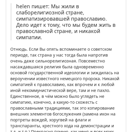
helen пишет: Мы жили в
слаборелигиозной стране,
симпатизировавшей православию.
Дело идет к тому, что мы будем жить в
православной стране, и никакой
симпатии.
Отнюдь. Если Вы опять вспоминаете о советском
периоде, так страна у нас тогда была напротив
очень даже сильнорелигиозная. Повсеместно
насаждавшаяся религия была одновременно
основой государственной идеологии и зиждилась на
вероучении известного немецкого пророка. Никакой
симпатией к православию, как впрочем и к любой
иной некоммунистической вере, там и не пахло.
Единственное, в чём можно было углядеть не
симпатию, конечно, а какую-то схожесть с
православными традициями, так это копирование
внешних элементов богослужения (замена икон на
портреты вождей, хоругвей на флаги и
транспаранты, крестного хода на демонстрации и
т.д. и т.п.) Прекрасно помню, как меня и всех моих