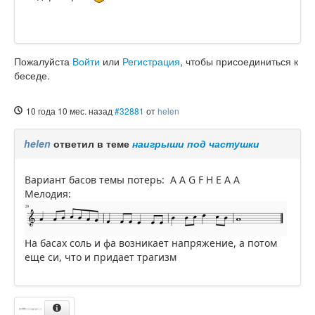
Пожалуйста
Войти
или
Регистрация
, чтобы присоединиться к
беседе.
10 года 10 мес. назад
#32881
от
helen
helen
ответил в теме
наигрыши под частушки
Вариант басов темы потерь: A A G F H E A A
Мелодия:
На басах соль и фа возникает напряжение, а потом
еще си, что и придает трагизм