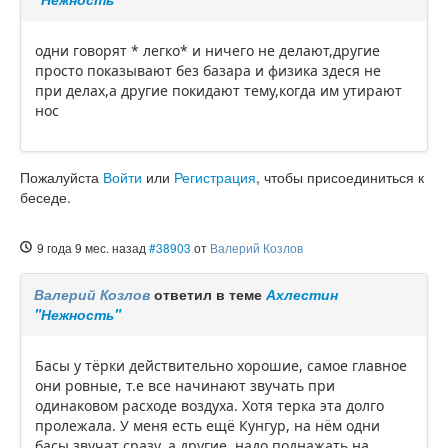
одни говорят * легко* и ничего не делают,другие
просто показывают без базара и физика здеся не
при делах,а другие покидают тему,когда им утирают
нос
Пожалуйста
Войти
или
Регистрация
, чтобы присоединиться к
беседе.
9 года 9 мес. назад
#38903
от
Валерий Козлов
Валерий Козлов
ответил в теме
Ахлестин
"Нежность"
Басы у тёрки действительно хорошие, самое главное
они ровные, т.е все начинают звучать при
одинаковом расходе воздуха. Хотя терка эта долго
пролежала. У меня есть ещё Кунгур, на нём одни
басы звучат сразу, а другие, надо поднажать на