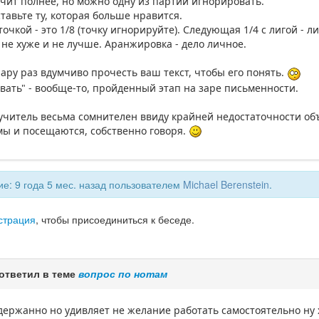
учит полнее, но можно одну из партий игнорировать.
тавьте ту, которая больше нравится.
точкой - это 1/8 (точку игнорируйте). Следующая 1/4 с лигой - л
 не хуже и не лучше. Аранжировка - дело личное.
ару раз вдумчиво прочесть ваш текст, чтобы его понять.
вать" - вообще-то, пройденный этап на заре письменности.
оучитель весьма сомнителен ввиду крайней недостаточности о
мы и посещаются, собственно говоря.
е: 9 года 5 мес. назад пользователем
Michael Berenstein
.
страция
, чтобы присоединиться к беседе.
ответил в теме
вопрос по нотам
ержанно но удивляет не желание работать самостоятельно ну 