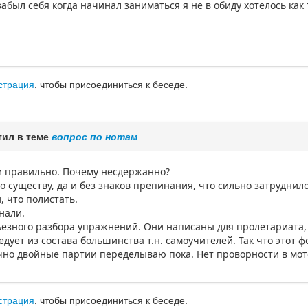
абыл себя когда начинал заниматься я не в обиду хотелось как
страция
, чтобы присоединиться к беседе.
тил в теме
вопрос по нотам
и правильно. Почему несдержанно?
о существу, да и без знаков препинания, что сильно затруднил
, что полистать.
нали.
ьёзного разбора упражнений. Они написаны для пролетариата,
ледует из состава большинства т.н. самоучителей. Так что этот
чно двойные партии переделываю пока. Нет проворности в мот
страция
, чтобы присоединиться к беседе.