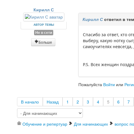
Кирилл С
Кирилл С
ответил в те
АВТОР ТЕМЫ
Не в сети
Спасибо за ответ, кто от
выберу, какую нотку сы
Больше
самоучителях невсегда,
P.S. Всех женщин позд
Пожалуйста
Войти
или
Реги
В начало
Назад
1
2
3
4
5
6
7
Обучение и репертуар
Для начинающих
вопрос п