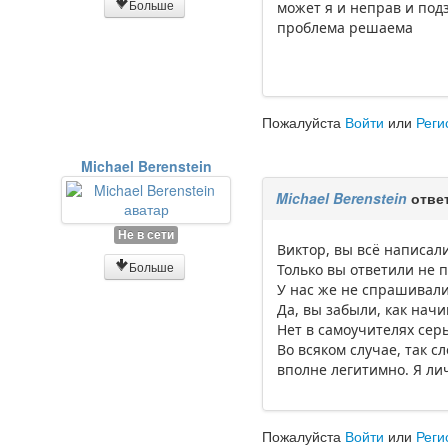
Больше
может я и неправ и подз
проблема решаема
Пожалуйста
Войти
или
Реги
Michael Berenstein
Michael Berenstein
отве
Не в сети
Виктор, вы всё написал
Больше
Только вы ответили не п
У нас же не спрашивали
Да, вы забыли, как начи
Нет в самоучителях сер
Во всяком случае, так с
вполне легитимно. Я ли
Пожалуйста
Войти
или
Реги