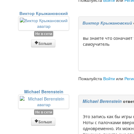
Пожалуйста
Войти
или
Реги
Виктор Крыжановский
Виктор Крыжановский
Не в сети
вы знаете что означает
Больше
самоучитель
Пожалуйста
Войти
или
Реги
Michael Berenstein
Michael Berenstein
отве
Не в сети
Это запись как бы игры 
Больше
Ноты с палочками вверх 
одновременно. Их можно