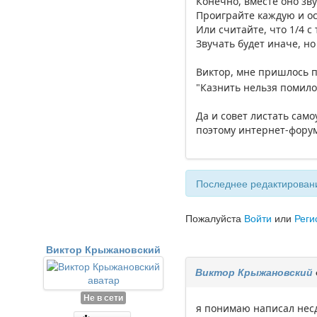
Конечно, вместе оно зв
Проиграйте каждую и ос
Или считайте, что 1/4 с 
Звучать будет иначе, но
Виктор, мне пришлось п
"Казнить нельзя помило
Да и совет листать сам
поэтому интернет-фору
Последнее редактировани
Пожалуйста
Войти
или
Реги
Виктор Крыжановский
Виктор Крыжановский
Не в сети
я понимаю написал несд