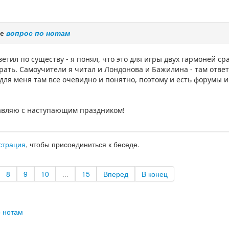
ме
вопрос по нотам
ветил по существу - я понял, что это для игры двух гармоней ср
грать. Самоучители я читал и Лондонова и Бажилина - там отве
 для меня там все очевидно и понятно, поэтому и есть форумы 
равляю с наступающим праздником!
страция
, чтобы присоединиться к беседе.
8
9
10
...
15
Вперед
В конец
о нотам