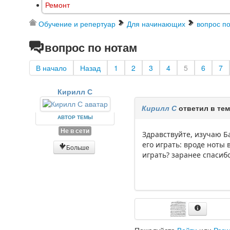
Ремонт
Обучение и репертуар
Для начинающих
вопрос п
вопрос по нотам
В начало
Назад
1
2
3
4
5
6
7
Кирилл С
Кирилл С
ответил в те
АВТОР ТЕМЫ
Не в сети
Здравствуйте, изучаю Б
его играть: вроде ноты
Больше
играть? заранее спасиб