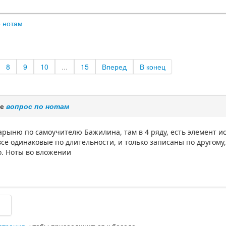
о нотам
8
9
10
...
15
Вперед
В конец
ме
вопрос по нотам
арыню по самоучителю Бажилина, там в 4 ряду, есть элемент ис
 все одинаковые по длительности, и только записаны по другому
о. Ноты во вложении