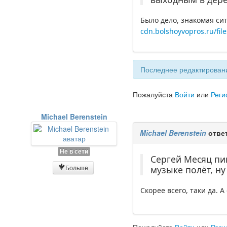
Было дело, знакомая си
cdn.bolshoyvopros.ru/fil
Последнее редактировани
Пожалуйста
Войти
или
Реги
Michael Berenstein
Michael Berenstein
отве
Не в сети
Сергей Месяц пиш
Больше
музыке полёт, ну
Скорее всего, таки да. А 
Пожалуйста
Войти
или
Реги