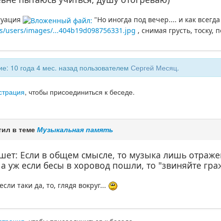
туация
"Но иногда под вечер.... и как всегда
es/users/images/...404b19d098756331.jpg
, снимая грусть, тоску, 
е: 10 года 4 мес. назад пользователем
Сергей Месяц
.
страция
, чтобы присоединиться к беседе.
тил в теме
Музыкальная память
ет: Если в общем смысле, то музыка лишь отражен
 а уж если бесы в хоровод пошли, то "звиняйте граж
если таки да, то, глядя вокруг...
страция
, чтобы присоединиться к беседе.