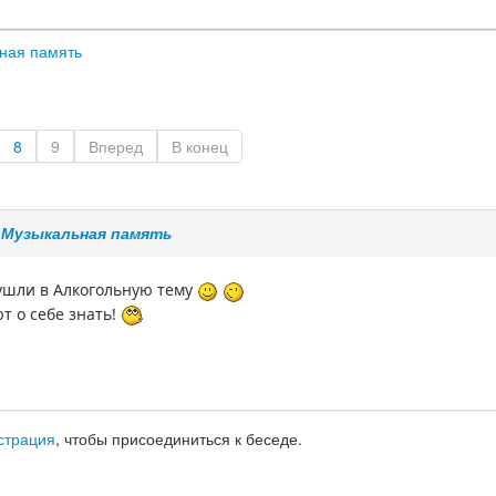
ная память
8
9
Вперед
В конец
е
Музыкальная память
ушли в Алкогольную тему
т о себе знать!
страция
, чтобы присоединиться к беседе.