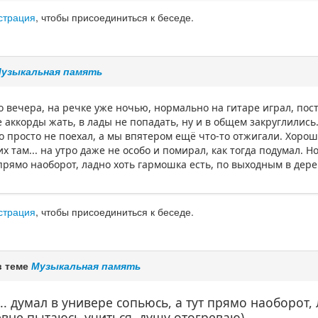
страция
, чтобы присоединиться к беседе.
узыкальная память
 вечера, на речке уже ночью, нормально на гитаре играл, пос
е аккорды жать, в лады не попадать, ну и в общем закруглились
о просто не поехал, а мы впятером ещё что-то отжигали. Хорошо
их там... на утро даже не особо и помирал, как тогда подумал. Н
 прямо наоборот, ладно хоть гармошка есть, по выходным в дер
страция
, чтобы присоединиться к беседе.
в теме
Музыкальная память
.. думал в универе сопьюсь, а тут прямо наоборот,
вне пытаюсь учиться, душу отогреваю)