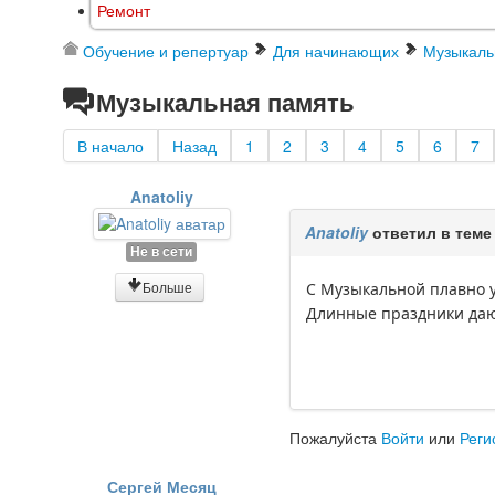
Ремонт
Обучение и репертуар
Для начинающих
Музыкаль
Музыкальная память
В начало
Назад
1
2
3
4
5
6
7
Anatoliy
Anatoliy
ответил в тем
Не в сети
Больше
С Музыкальной плавно 
Длинные праздники даю
Пожалуйста
Войти
или
Реги
Сергей Месяц