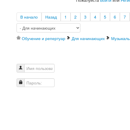
В начало
Назад
1
2
3
4
5
6
7
Обучение и репертуар
Для начинающих
Музыкаль
Имя пользователя
Пароль: