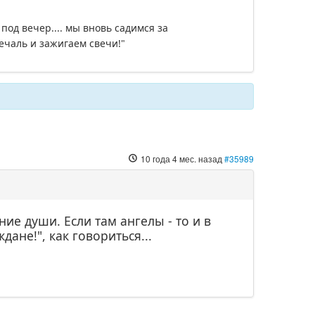
 под вечер.... мы вновь садимся за
печаль и зажигаем свечи!"
10 года 4 мес. назад
#35989
ие души. Если там ангелы - то и в
дане!", как говориться...