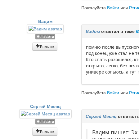
Пожалуйста
Войти
или
Реги
Вадим
Вадим
ответил в теме
М
Не в сети
Больше
помню после выпускного
под конец уже стал не т
Кто спать разошёлся, кт
открыто, легко, без всяк
универе сопьюсь, а тут
Пожалуйста
Войти
или
Реги
Сергей Месяц
Сергей Месяц
ответил 
Не в сети
Вадим пишет: Эх.
Больше
выходным в дере