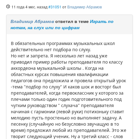
11 года 4 мес. назад
#31051
от
Владимир Абрамов
Владимир Абрамов
ответил в теме
Играть по
нотам, на слух или по цифрам
В обязательных программах музыкальных школ
действительно нет подбора по слуху.
Но нет и запрета. Я несколько лет назад уже
приводил пример работы преподавателя по классу
аккордеона музыкальной школы . Когда на
областных курсах повышения квалификации
педагогов она предложила и провела открытый урок
-тема "подбор по слуху" И каков шок и восторг был
преподавателей, когда первоклассник у которого за
плечами только один годик подготовительного под
чутким руководством " слухача" преподавателя
начиная с гармонии (левой руки) потихоньку ставит
мелодию пусть простенько но выполняет задачу. А
песенку (случайную но безусловно звучащую в то
время) предложил любой из преподавателей. Это же
творит следующий ученик. Ну а третий класс - слов