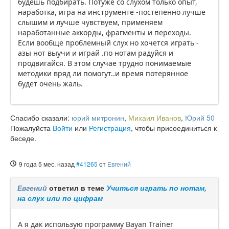
будешь подбирать. Потуже со слухом только опыт,
наработка, игра на инструменте -постепенно лучше
слышим и лучше чувствуем, применяем
наработанные аккорды, фрагменты и переходы.
Если вообще проблемный слух но хочется играть -
азы нот выучи и играй .по нотам радуйся и
продвигайся. В этом случае трудно понимаемые
методики вряд ли помогут..и время потерянное
будет очень жаль.
Спасибо сказали:
юрий митронин
,
Михаил Иванов
,
Юрий 50
Пожалуйста
Войти
или
Регистрация
, чтобы присоединиться к
беседе.
9 года 5 мес. назад
#41265
от
Евгений
Евгений
ответил в теме
Учиться играть по нотам,
на слух или по цифрам
А я дак использую программу Bayan Trainer