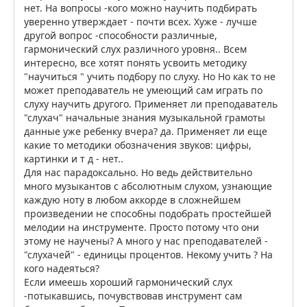
нет. На вопросы -кого можно научить подбирать
уверенно утверждает - почти всех. Хуже - лучше
другой вопрос -способности различные,
гармонический слух различного уровня.. Всем
интересно, все хотят понять усвоить методику
"научиться " учить подбору по слуху. Но Но как то не
может преподаватель не умеющий сам играть по
слуху научить другого. Применяет ли преподаватель
"слухач" начальные знания музыкальной грамоты
данные уже ребенку вчера? да. Применяет ли еще
какие то методики обозначения звуков: цифры,
картинки и т д - нет..
Для нас парадоксально. Но ведь действительно
много музыкантов с абсолютным слухом, узнающие
каждую ноту в любом аккорде в сложнейшем
произведении не способны подобрать простейшей
мелодии на инструменте. Просто потому что они
этому не научены? А много у нас преподавателей -
"слухачей" - единицы процентов. Некому учить ? На
кого надеяться?
Если имеешь хороший гармонический слух
-потыкавшись, почувствовав инструмент сам