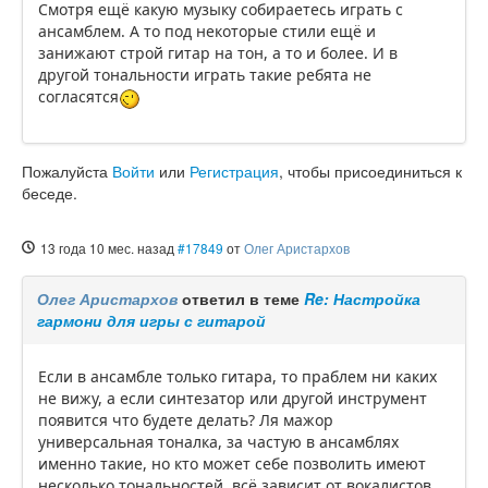
Смотря ещё какую музыку собираетесь играть с
ансамблем. А то под некоторые стили ещё и
занижают строй гитар на тон, а то и более. И в
другой тональности играть такие ребята не
согласятся
Пожалуйста
Войти
или
Регистрация
, чтобы присоединиться к
беседе.
13 года 10 мес. назад
#17849
от
Олег Аристархов
Олег Аристархов
ответил в теме
Re: Настройка
гармони для игры с гитарой
Если в ансамбле только гитара, то праблем ни каких
не вижу, а если синтезатор или другой инструмент
появится что будете делать? Ля мажор
универсальная тоналка, за частую в ансамблях
именно такие, но кто может себе позволить имеют
несколько тональностей, всё зависит от вокалистов,