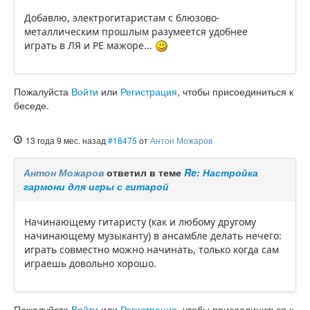
Добавлю, электрогитаристам с блюзово-
металлическим прошлым разумеется удобнее
играть в ЛЯ и РЕ мажоре...
Пожалуйста
Войти
или
Регистрация
, чтобы присоединиться к
беседе.
13 года 9 мес. назад
#18475
от
Антон Можаров
Антон Можаров
ответил в теме
Re: Настройка
гармони для игры с гитарой
Начинающему гитаристу (как и любому другому
начинающему музыканту) в ансамбле делать нечего:
играть совместно можно начинать, только когда сам
играешь довольно хорошо.
Пожалуйста
Войти
или
Регистрация
, чтобы присоединиться к