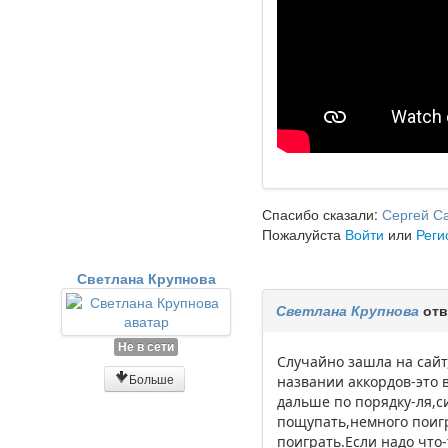
Спасибо сказали:
Сергей С
Пожалуйста
Войти
или
Реги
Светлана Крупнова
Светлана Крупнова
отв
Не в сети
Случайно зашла на сайт
Больше
названии аккордов-это в
дальше по порядку-ля,с
пощупать,немного поигр
поиграть.Если надо что