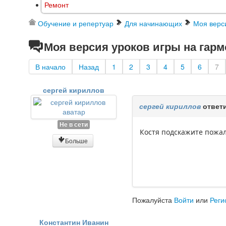
Ремонт
Обучение и репертуар
Для начинающих
Моя верси
Моя версия уроков игры на гармо
В начало
Назад
1
2
3
4
5
6
7
сергей кириллов
сергей кириллов
ответи
Не в сети
Костя подскажите пожал
Больше
Пожалуйста
Войти
или
Реги
Константин Иванин