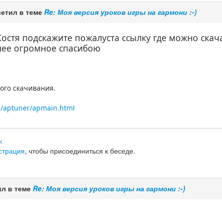
етил в теме
Re: Моя версия уроков игры на гармони :-)
 Костя подскажите пожалуста ссылку где можно скача
нее огромное спасибою
ного скачивания.
n/aptuner/apmain.html
к
страция
, чтобы присоединиться к беседе.
л в теме
Re: Моя версия уроков игры на гармони :-)