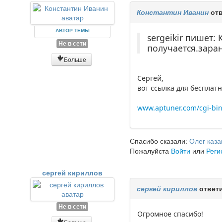
Константин Иванин
отв
АВТОР ТЕМЫ
sergeikir пишет:
Не в сети
получается.зара
Больше
Сергей,
вот ссылка для бесплат
www.aptuner.com/cgi-bi
Спасибо сказали:
Олег каза
Пожалуйста
Войти
или
Реги
сергей кириллов
сергей кириллов
ответи
Не в сети
Огромное спасибо!