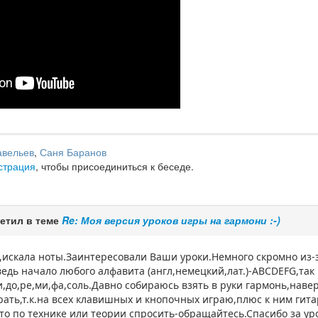
авельев
,
Саня Баранов
страция
, чтобы присоединиться к беседе.
етил в теме
Re: Моя версия уроков игры на гармони :-)
,искала ноты.Заинтересовали Ваши уроки.Немного скромно из-
едь начало любого алфавита (англ,немецкий,лат.)-АВСDEFG,так чт
и,до,ре,ми,фа,соль.Давно собираюсь взять в руки гармонь,наве
ать,т.к.на всех клавишных и кнопочных играю,плюс к ним гита
-то по технике или теории спросить-обращайтесь.Спасибо за ур