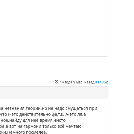
14 года 9 мес. назад
#11352
за незнания теории,но не надо смущаться при
о F-это действительно фа,т.к. А-это ля,а
рное,найду для неё время,чисто
ра,а вот на гармони только всё мечтаю
оки.Немного посмелее.