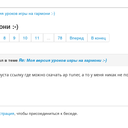
я уроков игры на гармони :-)
ни :-)
8
9
10
11
...
78
Вперед
В конец
л в теме
Re: Моя версия уроков игры на гармони :-)
уста ссылку где можно скачать ар тuner, а то у меня никак не 
страция
, чтобы присоединиться к беседе.