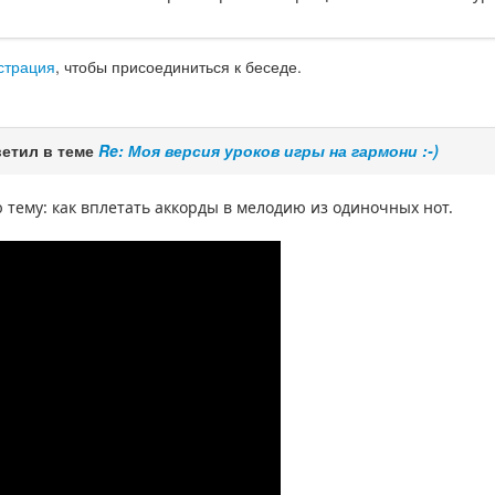
страция
, чтобы присоединиться к беседе.
етил в теме
Re: Моя версия уроков игры на гармони :-)
 тему: как вплетать аккорды в мелодию из одиночных нот.