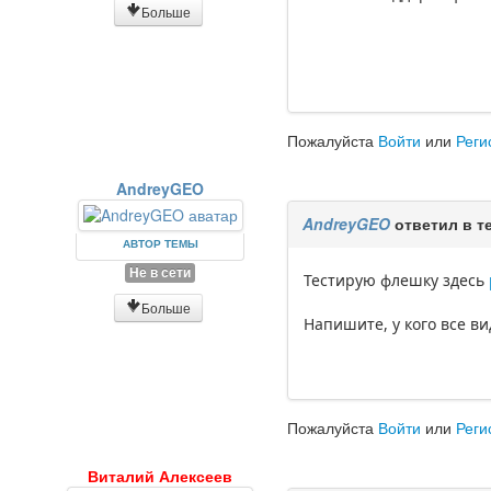
Больше
Пожалуйста
Войти
или
Реги
AndreyGEO
AndreyGEO
ответил в т
АВТОР ТЕМЫ
Не в сети
Тестирую флешку здесь
Больше
Напишите, у кого все в
Пожалуйста
Войти
или
Реги
Виталий Алексеев