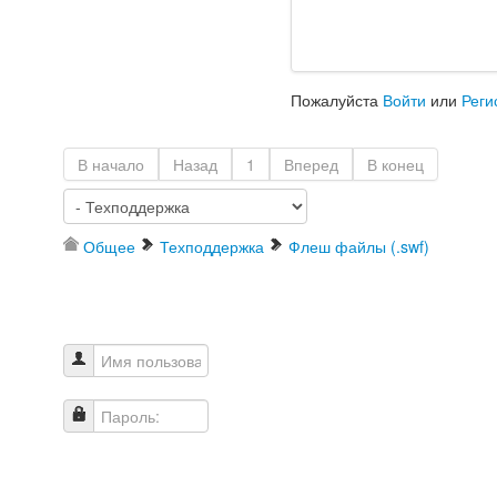
Пожалуйста
Войти
или
Реги
В начало
Назад
1
Вперед
В конец
Общее
Техподдержка
Флеш файлы (.swf)
Имя пользователя
Пароль: