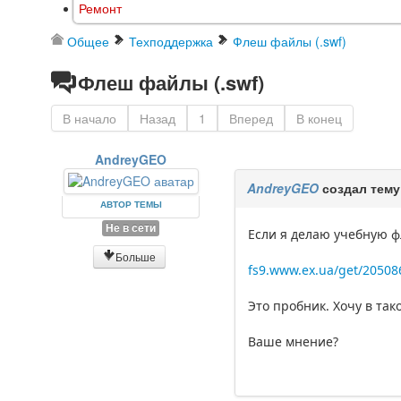
Ремонт
Общее
Техподдержка
Флеш файлы (.swf)
Флеш файлы (.swf)
В начало
Назад
1
Вперед
В конец
AndreyGEO
AndreyGEO
создал тему
АВТОР ТЕМЫ
Не в сети
Если я делаю учебную ф
Больше
fs9.www.ex.ua/get/20508
Это пробник. Хочу в так
Ваше мнение?