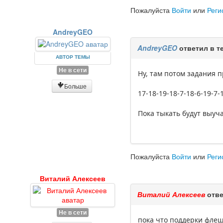
Пожалуйста
Войти
или
Реги
AndreyGEO
AndreyGEO
ответил в т
АВТОР ТЕМЫ
Не в сети
Ну, там потом задания 
Больше
17-18-19-18-7-18-6-19-7-
Пока тыкать будут выуч
Пожалуйста
Войти
или
Реги
Виталий Алексеев
Виталий Алексеев
отве
Не в сети
пока что поддерки флеш