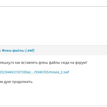
:
Флеш файлы (.swf)
лешку,то как вставлять флеш файлы сюда на форум?
6523440/27d7330ac.../9340765/movie_2.swf
ом духе продолжить.