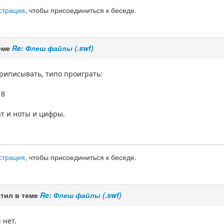
страция
, чтобы присоединиться к беседе.
еме
Re: Флеш файлы (.swf)
приписывать, типо проиграть:
18
ат и ноты и цифры.
страция
, чтобы присоединиться к беседе.
тил в теме
Re: Флеш файлы (.swf)
 нет.