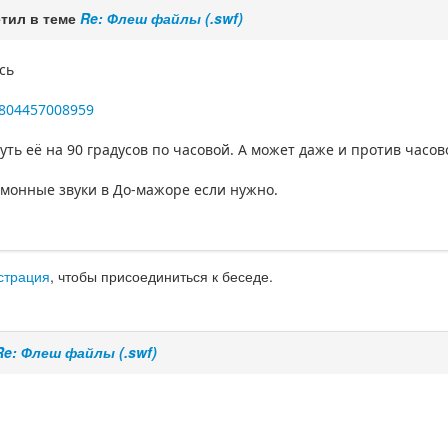
тил в теме
Re: Флеш файлы (.swf)
сь
/804457008959
ть её на 90 градусов по часовой. А может даже и против часово
армонные звуки в До-мажоре если нужно.
страция
, чтобы присоединиться к беседе.
Re: Флеш файлы (.swf)