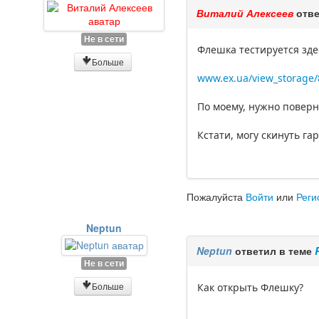
Виталий Алексеев
отве
Не в сети
Флешка тестируется зде
Больше
www.ex.ua/view_storage
По моему, нужно поверну
Кстати, могу скинуть г
Пожалуйста
Войти
или
Реги
Neptun
Neptun
ответил в теме
Не в сети
Больше
Как открыть Флешку?