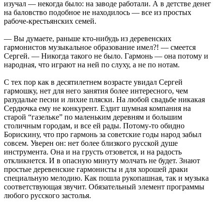
изучал — некогда было: на заводе работали. А в детстве денег
на баловство подобное не находилось — все из простых
рабоче-крестьянских семей.
— Вы думаете, раньше кто-нибудь из деревенских
гармонистов музыкальное образование имел?! — смеется
Сергей. — Никогда такого не было. Гармонь — она потому и
народная, что играют на ней по слуху, а не по нотам.
С тех пор как в десятилетнем возрасте увидал Сергей
гармошку, нет для него занятия более интересного, чем
разудалые песни и лихие пляски. На любой свадьбе никакая
Сердючка ему не конкурент. Ездит шумная компания на
старой “газельке” по маленьким деревням и большим
столичным городам, и все ей рады. Потому-то обидно
Борискину, что про гармонь за советские годы народ забыл
совсем. Уверен он: нет более близкого русской душе
инструмента. Она и на грусть отзовется, и на радость
откликнется. И в опасную минуту молчать не будет. Знают
простые деревенские гармонисты и для хорошей драки
специальную мелодию. Как пошла рукопашная, так и музыка
соответствующая звучит. Обязательный элемент программы
любого русского застолья.