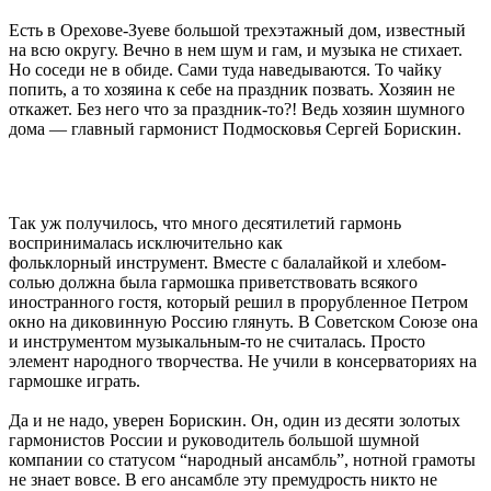
Есть в Орехове-Зуеве большой трехэтажный дом, известный
на всю округу. Вечно в нем шум и гам, и музыка не стихает.
Но соседи не в обиде. Сами туда наведываются. То чайку
попить, а то хозяина к себе на праздник позвать. Хозяин не
откажет. Без него что за праздник-то?! Ведь хозяин шумного
дома — главный гармонист Подмосковья Сергей Борискин.
Так уж получилось, что много десятилетий гармонь
воспринималась исключительно как
фольклорный инструмент. Вместе с балалайкой и хлебом-
солью должна была гармошка приветствовать всякого
иностранного гостя, который решил в прорубленное Петром
окно на диковинную Россию глянуть. В Советском Союзе она
и инструментом музыкальным-то не считалась. Просто
элемент народного творчества. Не учили в консерваториях на
гармошке играть.
Да и не надо, уверен Борискин. Он, один из десяти золотых
гармонистов России и руководитель большой шумной
компании со статусом “народный ансамбль”, нотной грамоты
не знает вовсе. В его ансамбле эту премудрость никто не