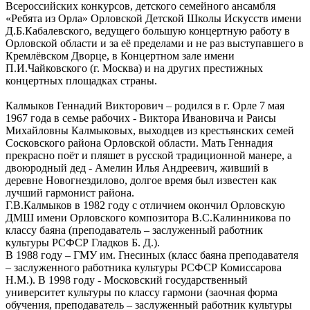
Всероссийских конкурсов, детского семейного ансамбля
«Ребята из Орла» Орловской Детской Школы Искусств имени
Д.Б.Кабалевского, ведущего большую концертную работу в
Орловской области и за её пределами и не раз выступавшего в
Кремлёвском Дворце, в Концертном зале имени
П.И.Чайковского (г. Москва) и на других престижных
концертных площадках страны.
Калмыков Геннадий Викторович – родился в г. Орле 7 мая
1967 года в семье рабочих - Виктора Ивановича и Раисы
Михайловны Калмыковых, выходцев из крестьянских семей
Сосковского района Орловской области. Мать Геннадия
прекрасно поёт и пляшет в русской традиционной манере, а
двоюродный дед - Амелин Илья Андреевич, живший в
деревне Новогнездилово, долгое время был известен как
лучший гармонист района.
Г.В.Калмыков в 1982 году с отличием окончил Орловскую
ДМШ имени Орловского композитора В.С.Калинникова по
классу баяна (преподаватель – заслуженный работник
культуры РСФСР Гладков Б. Д.).
В 1988 году – ГМУ им. Гнесиных (класс баяна преподавателя
– заслуженного работника культуры РСФСР Комиссарова
Н.М.). В 1998 году - Московский государственный
университет культуры по классу гармони (заочная форма
обучения, преподаватель – заслуженный работник культуры