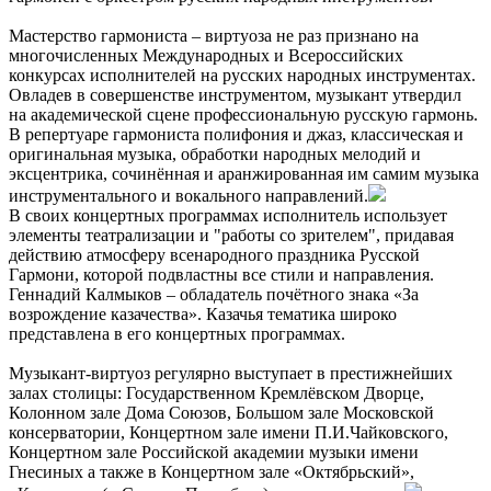
Мастерство гармониста – виртуоза не раз признано на
многочисленных Международных и Всероссийских
конкурсах исполнителей на русских народных инструментах.
Овладев в совершенстве инструментом, музыкант утвердил
на академической сцене профессиональную русскую гармонь.
В репертуаре гармониста полифония и джаз, классическая и
оригинальная музыка, обработки народных мелодий и
эксцентрика, сочинённая и аранжированная им самим музыка
инструментального и вокального направлений.
В своих концертных программах исполнитель использует
элементы театрализации и "работы со зрителем", придавая
действию атмосферу всенародного праздника Русской
Гармони, которой подвластны все стили и направления.
Геннадий Калмыков – обладатель почётного знака «За
возрождение казачества». Казачья тематика широко
представлена в его концертных программах.
Музыкант-виртуоз регулярно выступает в престижнейших
залах столицы: Государственном Кремлёвском Дворце,
Колонном зале Дома Союзов, Большом зале Московской
консерватории, Концертном зале имени П.И.Чайковского,
Концертном зале Российской академии музыки имени
Гнесиных а также в Концертном зале «Октябрьский»,