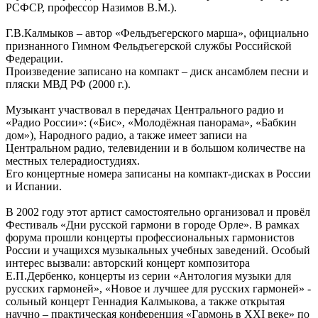
РСФСР, профессор Назимов В.М.).
Г.В.Калмыков – автор «Фельдъегерского марша», официально
признанного Гимном Фельдъегерской службы Российской
Федерации.
Произведение записано на компакт – диск ансамблем песни и
пляски МВД РФ (2000 г.).
Музыкант участвовал в передачах Центрального радио и
«Радио России»: («Бис», «Молодёжная панорама», «Бабкин
дом»), Народного радио, а также имеет записи на
Центральном радио, телевидении и в большом количестве на
местных телерадиостудиях.
Его концертные номера записаны на компакт-дисках в России
и Испании.
В 2002 году этот артист самостоятельно организовал и провёл
Фестиваль «Дни русской гармони в городе Орле». В рамках
форума прошли концерты профессиональных гармонистов
России и учащихся музыкальных учебных заведений. Особый
интерес вызвали: авторский концерт композитора
Е.П.Дербенко, концерты из серии «Антология музыки для
русских гармоней», «Новое и лучшее для русских гармоней» -
сольный концерт Геннадия Калмыкова, а также открытая
научно – практическая конференция «Гармонь в XXI веке» по