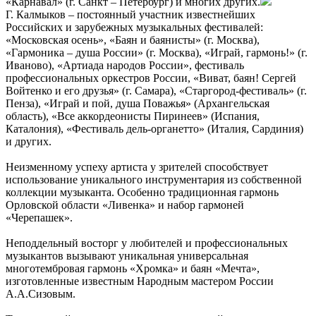
«Карнавал» (г. Санкт – Петербург) и многих других.
Г. Калмыков – постоянный участник известнейших
Российских и зарубежных музыкальных фестивалей:
«Московская осень», «Баян и баянисты» (г. Москва),
«Гармоника – душа России» (г. Москва), «Играй, гармонь!» (г.
Иваново), «Артиада народов России», фестиваль
профессиональных оркестров России, «Виват, баян! Сергей
Войтенко и его друзья» (г. Самара), «Старгород-фестиваль» (г.
Пенза), «Играй и пой, душа Поважья» (Архангельская
область), «Все аккордеонисты Пиринеев» (Испания,
Каталония), «Фестиваль дель-органетто» (Италия, Сардиния)
и других.
Неизменному успеху артиста у зрителей способствует
использование уникального инструментария из собственной
коллекции музыканта. Особенно традиционная гармонь
Орловской области «Ливенка» и набор гармоней
«Черепашек».
Неподдельный восторг у любителей и профессиональных
музыкантов вызывают уникальная универсальная
многотембровая гармонь «Хромка» и баян «Мечта»,
изготовленные известным Народным мастером России
А.А.Сизовым.