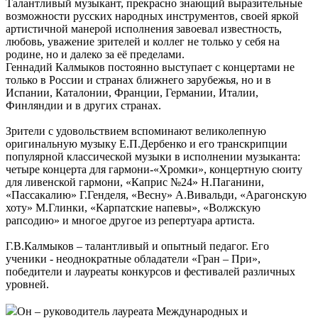
Талантливый музыкант, прекрасно знающий выразительные
возможности русских народных инструментов, своей яркой
артистичной манерой исполнения завоевал известность,
любовь, уважение зрителей и коллег не только у себя на
родине, но и далеко за её пределами.
Геннадий Калмыков постоянно выступает с концертами не
только в России и странах ближнего зарубежья, но и в
Испании, Каталонии, Франции, Германии, Италии,
Финляндии и в других странах.
Зрители с удовольствием вспоминают великолепную
оригинальную музыку Е.П.Дербенко и его транскрипции
популярной классической музыки в исполнении музыканта:
четыре концерта для гармони-«Хромки», концертную сюиту
для ливенской гармони, «Каприс №24» Н.Паганини,
«Пассакалию» Г.Генделя, «Весну» А.Вивальди, «Арагонскую
хоту» М.Глинки, «Карпатские напевы», «Волжскую
рапсодию» и многое другое из репертуара артиста.
Г.В.Калмыков – талантливый и опытный педагог. Его
ученики - неоднократные обладатели «Гран – При»,
победители и лауреаты конкурсов и фестивалей различных
уровней.
Он – руководитель лауреата Международных и