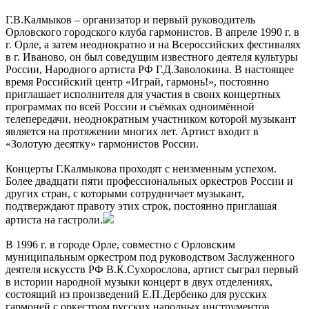
Г.В.Калмыков – организатор и первый руководитель
Орловского городского клуба гармонистов. В апреле 1990 г. в
г. Орле, а затем неоднократно и на Всероссийских фестивалях
в г. Иваново, он был соведущим известного деятеля культуры
России, Народного артиста РФ Г.Д.Заволокина. В настоящее
время Российский центр «Играй, гармонь!», постоянно
приглашает исполнителя для участия в своих концертных
программах по всей России и съёмках одноимённой
телепередачи, неоднократным участником которой музыкант
является на протяжении многих лет. Артист входит в
«Золотую десятку» гармонистов России.
Концерты Г.Калмыкова проходят с неизменным успехом.
Более двадцати пяти профессиональных оркестров России и
других стран, с которыми сотрудничает музыкант,
подтверждают правоту этих строк, постоянно приглашая
артиста на гастроли.
В 1996 г. в городе Орле, совместно с Орловским
муниципальным оркестром под руководством Заслуженного
деятеля искусств РФ В.К.Сухорослова, артист сыграл первый
в истории народной музыки концерт в двух отделениях,
состоящий из произведений Е.П.Дербенко для русских
гармоней с оркестром русских народных инструментов.