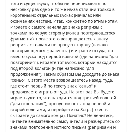
того и существуют, чтобы не переписывать по
нескольку раз одно и то же из-за отличий только в
коротеньких отдельных кусках (началах или
окончаниях частей). Итак, конкретно по этим нотам.
Играете с самого начала до знака репризы с
точками по левую сторону (конец повторяющегося
фрагмента), после этого возвращаетесь к знаку
репризы с точками по правую сторону (начало
повторяющегося фрагмента) и играете оттуда, но
вместо куска под первой вольтой (где написано "для
повторения"), играете тот кусок, который находится
под второй вольтой (и где написано "для
продолжения"). Таким образом Вы доходите до знака
"сеньо". С этого места возвращаетесь назад, туда,
где стоит первый по тексту знак "сеньо" и
продолжаете играть оттуда. На этот раз Вы будете
играеть уже то, что находится под третьей вольтой
("для окончания"), пропустив ноты под первой и
второй вольтами, и перейдёте на 3стр. (то есть
сыграете до самого конца). Понятно? Не ленитесь,
читайте внимательно самоучители и разберитесь со
знаками повторения нотного письма (репризами и