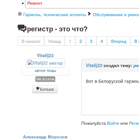
Ремонт
Гармонь, технические аспекты
Обслуживание и ремо
регистр - это что?
В начало
Назад
1
2
3
4
Вперед
В 
Vitalij22
Vitalij22
создал тему:
ре
АВТОР ТЕМЫ
Не в сети
Вот в Белоруской гармош
Больше
Пожалуйста
Войти
или
Реги
Александр Морозов