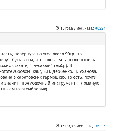
15 года 8 мес. назад
#6224
часть, повёрнута на угол около 90гр. по
ру". Суть в том, что голоса, установленные на
ожно сказать, "гнусавый" тембр). В
оготембровой" как у Е.П. Дербенко, П. Уханова,
зована в саратовских гармошках. То есть, почти
то и значит "прямодечный инструмент"). Ломаную
ртных многотембровых).
15 года 8 мес. назад
#6225