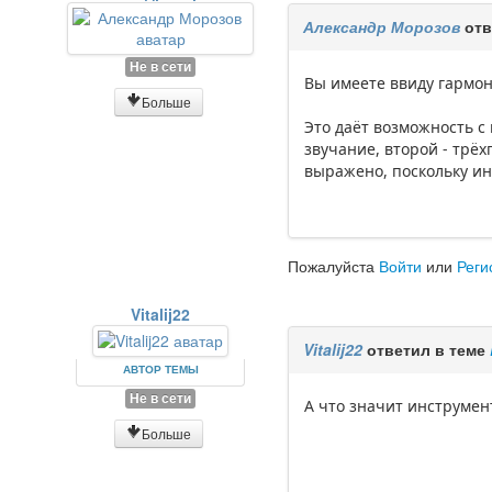
Александр Морозов
отв
Не в сети
Вы имеете ввиду гармон
Больше
Это даёт возможность с
звучание, второй - трёх
выражено, поскольку ин
Пожалуйста
Войти
или
Реги
Vitalij22
Vitalij22
ответил в теме
АВТОР ТЕМЫ
Не в сети
А что значит инструме
Больше