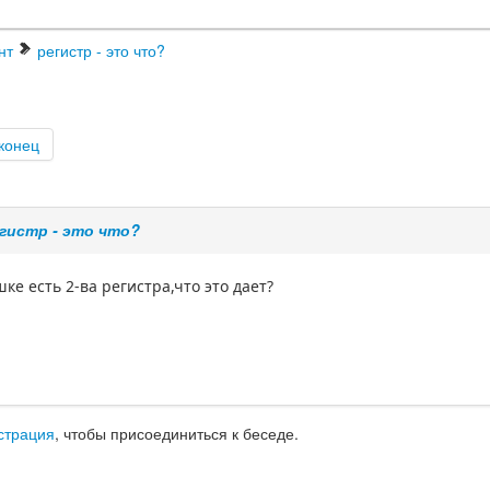
нт
регистр - это что?
конец
гистр - это что?
ке есть 2-ва регистра,что это дает?
страция
, чтобы присоединиться к беседе.