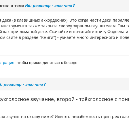
етил в теме
Re: регистр - это что?
 дека (в клавишных аккордеонах). Это когда части деки паралл
ь инструмента также закрыта сверху экраном-глушителем. Там
й как при ломаной деке. Скачайте и почитайте книгу Фадеева и
том сайте в разделе "Книги") - узнаете много интересного и по
страция
, чтобы присоединиться к беседе.
e: регистр - это что?
вухголосное звучание, второй - трёхголосное с по
ная звучит на октаву ниже? Или это неизбежность при трех гол