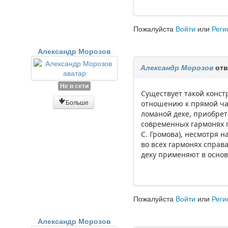
Пожалуйста
Войти
или
Реги
Александр Морозов
Александр Морозов
отв
Не в сети
Существует такой констр
Больше
отношению к прямой час
ломаной деке, приобрет
современных гармонях пр
С. Громова), несмотря н
во всех гармонях справ
деку применяют в основ
Пожалуйста
Войти
или
Реги
Александр Морозов