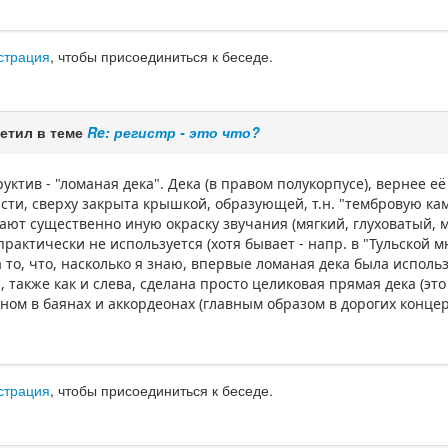
страция
, чтобы присоединиться к беседе.
етил в теме
Re: регистр - это что?
уктив - "ломаная дека". Дека (в правом полукорпусе), вернее её 
ти, сверху закрыта крышкой, образующей, т.н. "тембровую каме
ают существенно иную окраску звучания (мягкий, глуховатый, м
актически не используется (хотя бывает - напр. в "Тульской мн
а то, что, насколько я знаю, впервые ломаная дека была исполь
а, также как и слева, сделана просто целиковая прямая дека (э
ном в баянах и аккордеонах (главным образом в дорогих конце
страция
, чтобы присоединиться к беседе.