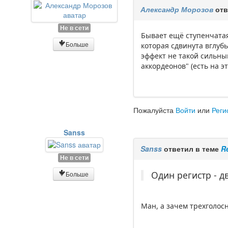
Александр Морозов
отв
Не в сети
Бывает ещё ступенчатая
Больше
которая сдвинута вглуб
эффект не такой сильны
аккордеонов" (есть на э
Пожалуйста
Войти
или
Реги
Sanss
Sanss
ответил в теме
R
Не в сети
Один регистр - д
Больше
Ман, а зачем трехголос