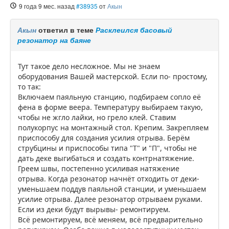
9 года 9 мес. назад
#38935
от
Акын
Акын
ответил в теме
Расклеился басовый
резонатор на баяне
Тут такое дело несложное. Мы не знаем
оборудования Вашей мастерской. Если по- простому,
то так:
Включаем паяльную станцию, подбираем сопло её
фена в форме веера. Температуру выбираем такую,
чтобы не жгло лайки, но грело клей. Ставим
полукорпус на монтажный стол. Крепим. Закрепляем
приспособу для создания усилия отрыва. Берём
струбцины и приспособы типа "Т" и "П", чтобы не
дать деке выгибаться и создать контрнатяжение.
Греем швы, постепенно усиливая натяжение
отрыва. Когда резонатор начнёт отходить от деки-
уменьшаем поддув паяльной станции, и уменьшаем
усилие отрыва. Далее резонатор отрываем руками.
Если из деки будут вырывы- ремонтируем.
Всё ремонтируем, всё меняем, всё предварительно