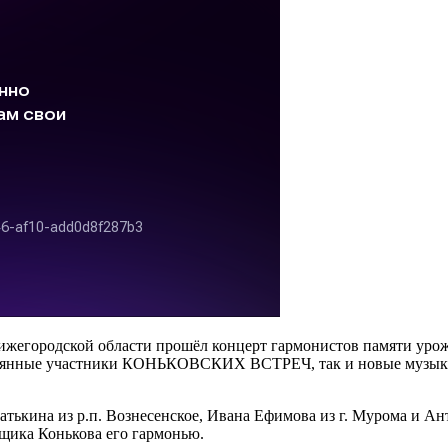
а Нижегородской области прошёл концерт гармонистов памяти ур
тоянные участники КОНЬКОВСКИХ ВСТРЕЧ, так и новые музыкан
ькина из р.п. Вознесенское, Ивана Ефимова из г. Мурома и Ант
щика Конькова его гармонью.