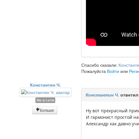
Спасибо сказали:
Констант
Пожалуйста
Войти
или
Реги
Константин Ч.
Константин Ч.
ответил
Не в сети
Больше
Ну вот прекрасный прим
И гармонист простой н
Александр как давно уч