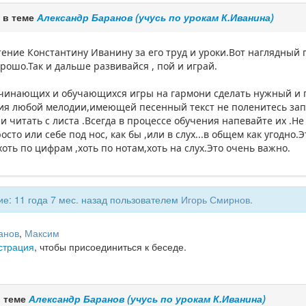
 в теме
Александр Баранов (учусь по урокам К.Иванина)
ение Константину Иванину за его труд и уроки.Вот наглядный п
орошо.Так и дальше развивайся , пой и играй.
ачинающих и обучающихся игры на гармони сделать нужный и 
ия любой мелодии,имеющей песенный текст не поленитесь запи
и читать с листа .Всегда в процессе обучения напевайте их .Не
осто или себе под нос, как бы ,или в слух...в общем как угодно
хоть по цифрам ,хоть по нотам,хоть на слух.Это очень важно.
е: 11 года 7 мес. назад пользователем
Игорь Смирнов
.
анов
,
Максим
страция
, чтобы присоединиться к беседе.
в теме
Александр Баранов (учусь по урокам К.Иванина)