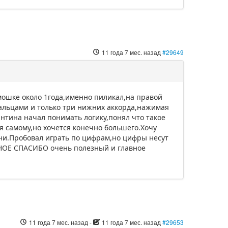
11 года 7 мес. назад
#29649
рмошке около 1года,именно пиликал,на правой
пальцами и только три нижних аккорда,нажимая
нтина начал понимать логику,понял что такое
я самому,но хочется конечно большего.Хочу
ни.Пробовал играть по цифрам,но цифры несут
МНОЕ СПАСИБО очень полезный и главное
11 года 7 мес. назад
-
11 года 7 мес. назад
#29653