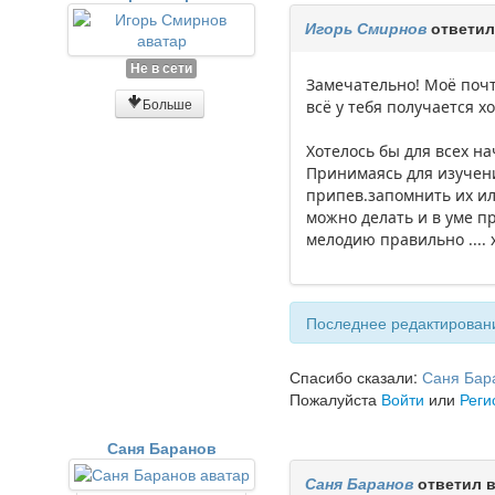
Игорь Смирнов
ответил
Не в сети
Замечательно! Моё почт
Больше
всё у тебя получается х
Хотелось бы для всех н
Принимаясь для изучен
припев.запомнить их ил
можно делать и в уме пр
мелодию правильно .... 
Последнее редактировани
Спасибо сказали:
Саня Бар
Пожалуйста
Войти
или
Реги
Саня Баранов
Саня Баранов
ответил 