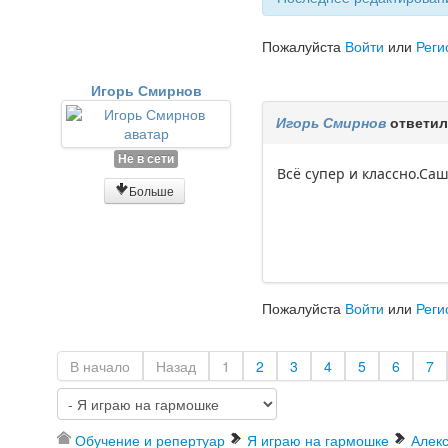
Пожалуйста
Войти
или
Реги
Игорь Смирнов
Игорь Смирнов
ответил
Не в сети
Всё супер и классно.Саша
Больше
Пожалуйста
Войти
или
Реги
В начало
Назад
1
2
3
4
5
6
7
Обучение и репертуар
Я играю на гармошке
Алекс