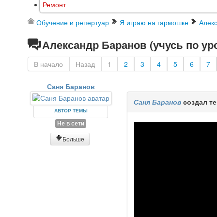
Ремонт
Обучение и репертуар
Я играю на гармошке
Алекс
Александр Баранов (учусь по ур
В начало
Назад
1
2
3
4
5
6
7
Саня Баранов
Саня Баранов
создал т
АВТОР ТЕМЫ
Не в сети
Больше