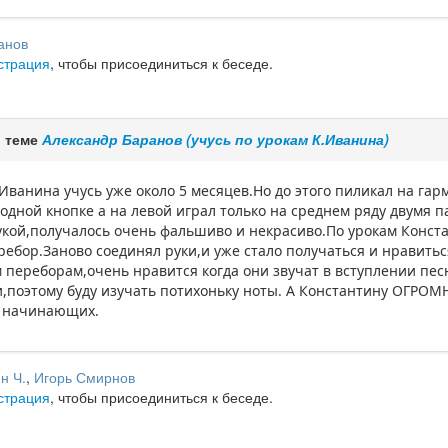
анов
страция
, чтобы присоединиться к беседе.
в теме
Александр Баранов (учусь по урокам К.Иванина)
Иванина учусь уже около 5 месяцев.Но до этого пиликал на га
одной кнопке а на левой играл только на среднем ряду двумя 
укой,получалось очень фальшиво и некрасиво.По урокам Конста
ребор.Заново соединял руки,и уже стало получаться и нравитьс
переборам,очень нравится когда они звучат в вступлении пес
,поэтому буду изучать потихоньку ноты. А Константину ОГРО
я начинающих.
н Ч.
,
Игорь Смирнов
страция
, чтобы присоединиться к беседе.