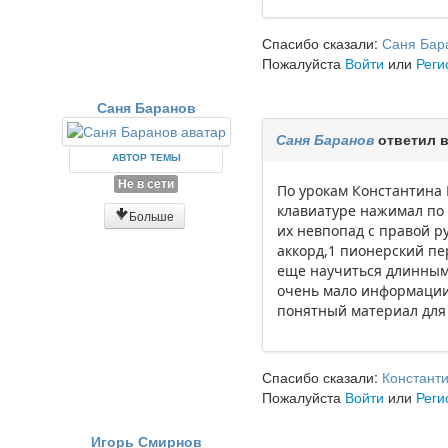
Спасибо сказали:
Саня Бар
Пожалуйста
Войти
или
Реги
Саня Баранов
Саня Баранов
ответил 
АВТОР ТЕМЫ
Не в сети
По урокам Константина 
клавиатуре нажимал по 
Больше
их невпопад с правой р
аккорд,1 пионерский пе
еще научиться длинным 
очень мало информации
понятный материал дл
Спасибо сказали:
Константи
Пожалуйста
Войти
или
Реги
Игорь Смирнов