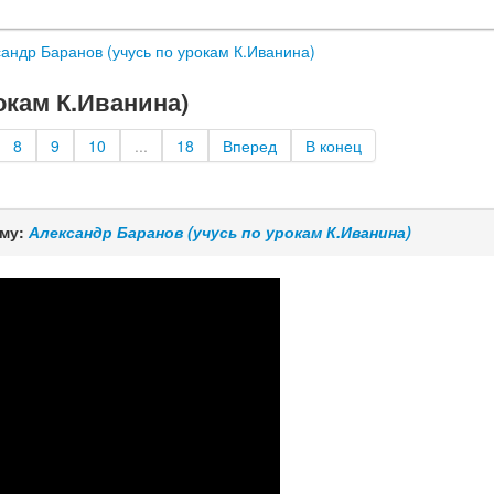
андр Баранов (учусь по урокам К.Иванина)
окам К.Иванина)
8
9
10
...
18
Вперед
В конец
ему:
Александр Баранов (учусь по урокам К.Иванина)