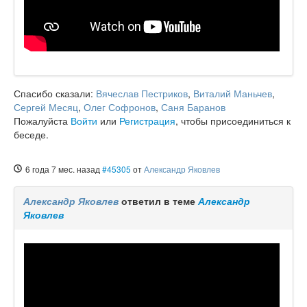
Спасибо сказали:
Вячеслав Пестриков
,
Виталий Маньчев
,
Сергей Месяц
,
Олег Софронов
,
Саня Баранов
Пожалуйста
Войти
или
Регистрация
, чтобы присоединиться к
беседе.
6 года 7 мес. назад
#45305
от
Александр Яковлев
Александр Яковлев
ответил в теме
Александр
Яковлев