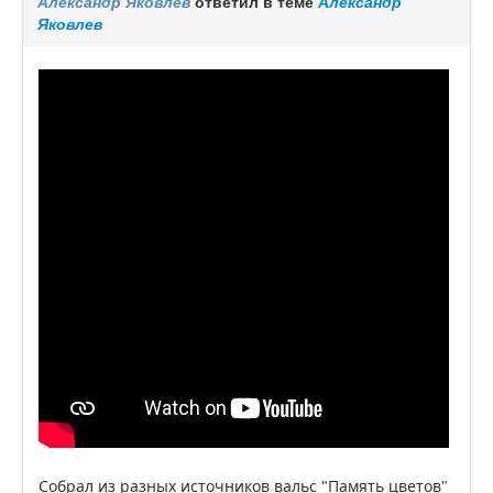
Александр Яковлев
ответил в теме
Александр
Яковлев
Собрал из разных источников вальс "Память цветов"