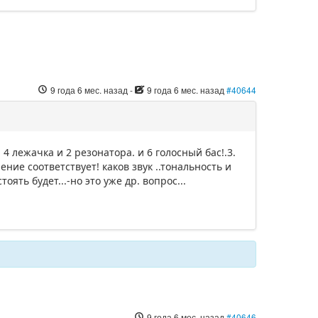
9 года 6 мес. назад
-
9 года 6 мес. назад
#40644
4 лежачка и 2 резонатора. и 6 голосный бас!.3.
ие соответствует! каков звук ..тональность и
ять будет...-но это уже др. вопрос...
9 года 6 мес. назад
#40646