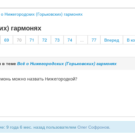
 о Нижегородских (Горьковских) гармонях
их) гармонях
69
70
71
72
73
74
...
77
Вперед
В к
 в теме
Всё о Нижегородских (Горьковских) гармонях
рмонь можно назвать Нижегородкой?
е: 9 года 6 мес. назад пользователем
Олег Софронов
.