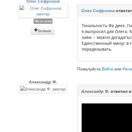
Олег Софронов
Олег Софронов
ответил
Не в сети
Тональность Фа диез. Го
Больше
я выпросил для Олега. 
заём -- можно догадатьс
Единственный минус в Н
переделывать.
Пожалуйста
Войти
или
Реги
Александр Ф.
Александр Ф.
ответил в