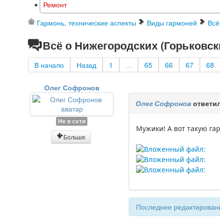
Ремонт
Гармонь, технические аспекты
Виды гармоней
Всё
Всё о Нижегородских (Горьковск
В начало
Назад
1
...
65
66
67
68
Олег Софронов
Олег Софронов
ответил
Не в сети
Мужики! А вот такую га
Больше
Последнее редактировани