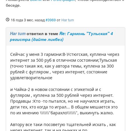
беседе.
16 года 3 мес. назад
#3969
от
Har tum
Har tum
ответил в теме
Re: Гармонь "Тульская" 4
регистра (дайте ликбез)
Сейчас у меня 3 гармони:В-Устюгская, куплена через
интернет за 500 руб в отличном состоянии;Тульская
(точно такая же, как у автора темы, куплена за 300
рублей с футляром , через интернет, состояние
удовлетворительное
и Чайка-2 в новом состоянии с этикеткой и с
футляром , куплена за 500 рублей через интернет.
Продавцы :Кто -то пытался, но не научился играть,
дети тех, кто когда то играл... В общем мешается это
по их мнению \\\\\\"барахло\\\\\\", выкинуть жалко.
Автору все таки посоветую тщательней искать , как
через интернет, так и на рынках и по