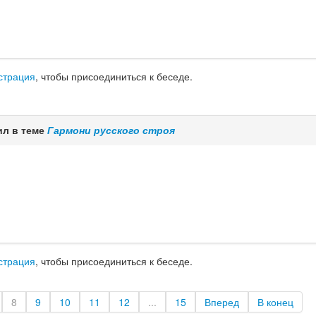
страция
, чтобы присоединиться к беседе.
ил в теме
Гармони русского строя
страция
, чтобы присоединиться к беседе.
8
9
10
11
12
...
15
Вперед
В конец