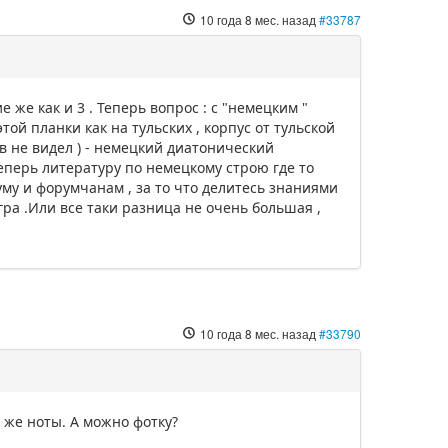
10 года 8 мес. назад
#33787
е же как и 3 . Теперь вопрос : с "немецким "
той планки как на тульских , корпус от тульской
ов не видел ) - немецкий диатонический
Теперь литературу по немецкому строю где то
руму и форумчанам , за то что делитесь знаниями
гра .Или все таки разница не очень большая ,
10 года 8 мес. назад
#33790
 же ноты. А можно фотку?