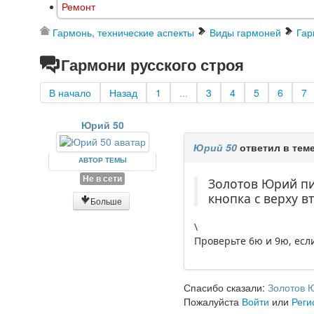
Ремонт
Гармонь, технические аспекты
Виды гармоней
Гар
Гармони русского строя
В начало
Назад
1
...
3
4
5
6
7
Юрий 50
Юрий 50
ответил в тем
АВТОР ТЕМЫ
Не в сети
Золотов Юрий пи
кнопка с верху в
Больше
\
Проверьте 6ю и 9ю, если
Спасибо сказали:
Золотов 
Пожалуйста
Войти
или
Реги