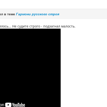
ил в теме
Гармони русского строя
лось... Не судите строго - подзагнал малость.