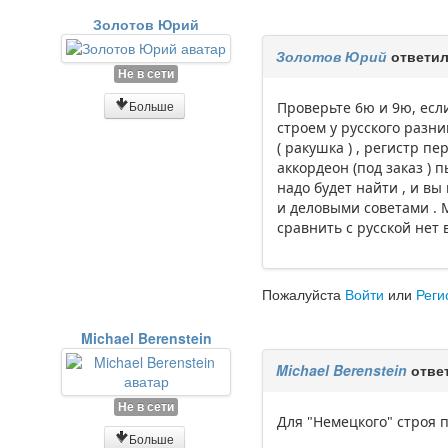
Золотов Юрий
Золотов Юрий
ответил
Не в сети
Больше
Проверьте 6ю и 9ю, если 
строем у русского разни
( ракушка ) , регистр п
аккордеон (под заказ ) 
надо будет найти , и вы
и деловыми советами . М
сравнить с русской нет 
Пожалуйста
Войти
или
Реги
Michael Berenstein
Michael Berenstein
отве
Не в сети
Для "Немецкого" строя 
Больше