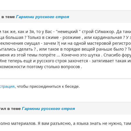
 в теме
Гармони русского строя
так же, как и 3я, то у Вас - "немецкий " строй СИмажор. Да таки
ца большая ? Только в сжиме - розжиме , или кардинальная ? У э
ереключения смущал - зачем ?( ни на одной мастеровой регистр
пытались сделать ? , или такое в порядке вещей раньше было ? 
 меня из этой темы попрёте ... Конечно это шутка . Спасибо фо
не теперь ещё и русского строя захочется - затягивает такая и
возможности поэтому столько вопросов .
страция
, чтобы присоединиться к беседе.
тил в теме
Гармони русского строя
полно материалов. Я вам разъясню, а языка знать не нужно, там