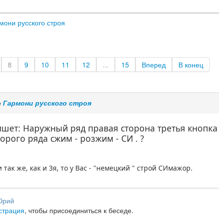
мони русского строя
8
9
10
11
12
...
15
Вперед
В конец
е
Гармони русского строя
шет: Наружный ряд правая сторона третья кнопка 
торого ряда сжим - розжим - СИ . ?
 так же, как и 3я, то у Вас - "немецкий " строй СИмажор.
Юрий
страция
, чтобы присоединиться к беседе.