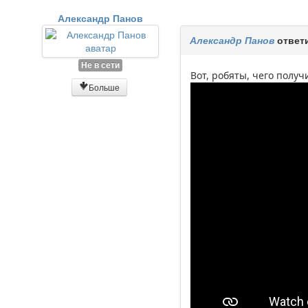
Александр Панов
Александр Панов
ответ
Не в сети
Вот, робяты, чего получи
Больше