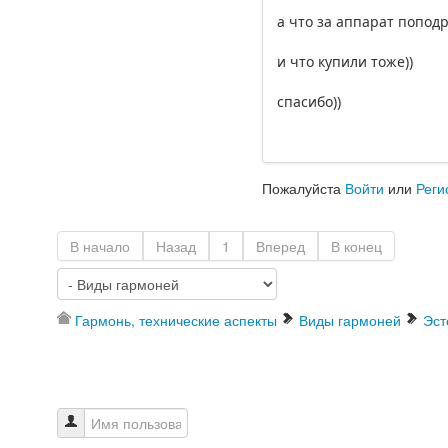
а что за аппарат поподр
и что купили тоже))
спасибо))
Пожалуйста
Войти
или
Реги
В начало
Назад
1
Вперед
В конец
Гармонь, технические аспекты
Виды гармоней
Эст
Имя пользователя