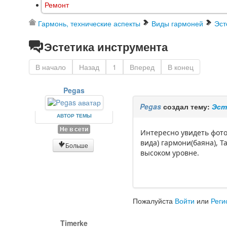
Ремонт
Гармонь, технические аспекты
Виды гармоней
Эст
Эстетика инструмента
В начало
Назад
1
Вперед
В конец
Pegas
Pegas
создал тему:
Эст
АВТОР ТЕМЫ
Не в сети
Интересно увидеть фото
вида) гармони(баяна), Т
Больше
высоком уровне.
Пожалуйста
Войти
или
Реги
Timerke