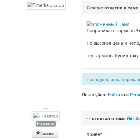
Timerke
ответил в теме
Понравилась гармонь Эли
Но высокая цена и непо
эту гармонь. Купил таку
Последнее редактировани
Пожалуйста
Войти
или
Реги
- -
- -
ответил в теме
Re: 
Не в сети
Больше
привет !