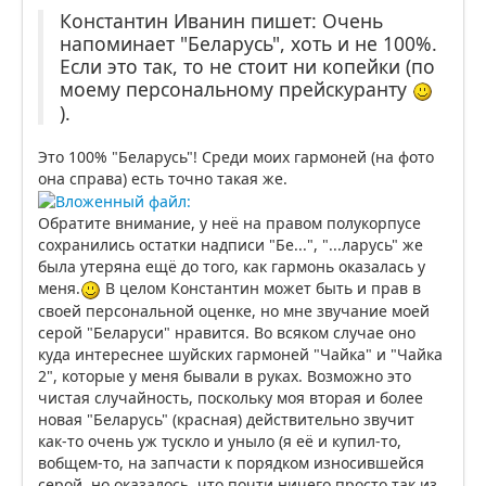
Константин Иванин пишет: Очень
напоминает "Беларусь", хоть и не 100%.
Если это так, то не стоит ни копейки (по
моему персональному прейскуранту
).
Это 100% "Беларусь"! Среди моих гармоней (на фото
она справа) есть точно такая же.
Обратите внимание, у неё на правом полукорпусе
сохранились остатки надписи "Бе...", "...ларусь" же
была утеряна ещё до того, как гармонь оказалась у
меня.
В целом Константин может быть и прав в
своей персональной оценке, но мне звучание моей
серой "Беларуси" нравится. Во всяком случае оно
куда интереснее шуйских гармоней "Чайка" и "Чайка
2", которые у меня бывали в руках. Возможно это
чистая случайность, поскольку моя вторая и более
новая "Беларусь" (красная) действительно звучит
как-то очень уж тускло и уныло (я её и купил-то,
вобщем-то, на запчасти к порядком износившейся
серой, но оказалось, что почти ничего просто так из