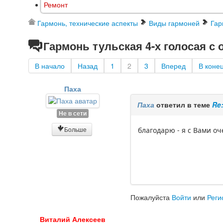
Ремонт
Гармонь, технические аспекты
Виды гармоней
Гар
Гармонь тульская 4-х голосая с
В начало
Назад
1
2
3
Вперед
В коне
Паха
Паха
ответил в теме
Re
Не в сети
Больше
благодарю - я с Вами о
Пожалуйста
Войти
или
Реги
Виталий Алексеев