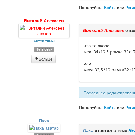
Пожалуйста
Войти
или
Реги
Виталий Алексеев
Виталий Алексеев
отве
АВТОР ТЕМЫ
что то около
Не в сети
мех. 34х19.5 рамка 32х17
Больше
или
меха 33,5*19 рамка32*1
Последнее редактировани
Пожалуйста
Войти
или
Реги
Паха
Паха
ответил в теме
Re