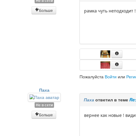
Не в сети
Больше
рамка чуть неподходит !
Пожалуйста
Войти
или
Реги
Паха
Паха
ответил в теме
Re
Не в сети
Больше
вернее как новые ! види