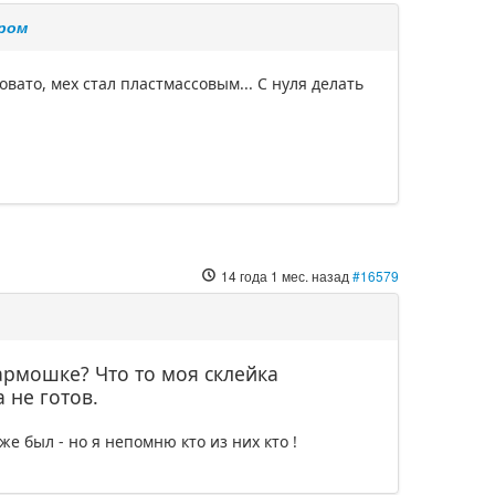
тром
овато, мех стал пластмассовым... С нуля делать
14 года 1 мес. назад
#16579
гармошке? Что то моя склейка
 не готов.
е был - но я непомню кто из них кто !