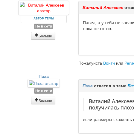
Виталий Алексеев
отве
АВТОР ТЕМЫ
Павел, а у тебя не зава
Не в сети
пока не готов.
Больше
Пожалуйста
Войти
или
Реги
Паха
Паха
ответил в теме
Re
Не в сети
Виталий Алексеев
Больше
получилась плохо
если размеры скажешь по