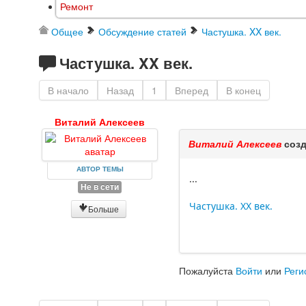
Ремонт
Общее
Обсуждение статей
Частушка. XX век.
Частушка. XX век.
В начало
Назад
1
Вперед
В конец
Виталий Алексеев
Виталий Алексеев
созд
АВТОР ТЕМЫ
...
Не в сети
Частушка. XX век.
Больше
Пожалуйста
Войти
или
Реги