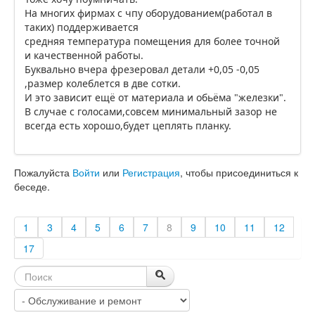
На многих фирмах с чпу оборудованием(работал в
таких) поддерживается
средняя температура помещения для более точной
и качественной работы.
Буквально вчера фрезеровал детали +0,05 -0,05
,размер колеблется в две сотки.
И это зависит ещё от материала и обьёма "железки".
В случае с голосами,совсем минимальный зазор не
всегда есть хорошо,будет цеплять планку.
Пожалуйста
Войти
или
Регистрация
, чтобы присоединиться к
беседе.
1
3
4
5
6
7
8
9
10
11
12
17