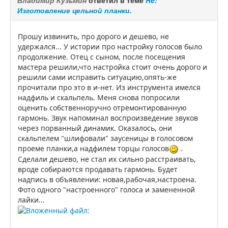
Владимир Кузьмин
ответил в теме
Re:
Изготовление цельной планки.
Прошу извинить, про дорого и дешево, не
удержался... У истории про настройку голосов было
продолжение. Отец с сыном, после посещения
мастера решили,что настройка стоит очень дорого и
решили сами исправить ситуацию,опять-же
прочитали про это в и-нет. Из инструмента имелся
надфиль и скальпель. Меня снова попросили
оценить собственноручно отремонтированную
гармонь. Звук напоминал воспроизведение звуков
через порванный динамик. Оказалось, они
скальпелем "шлифовали" заусеницы в голосовом
проеме планки,а надфилем торцы голосов
.
Сделали дешево, не стал их сильно расстраивать,
вроде собираются продавать гармонь. Будет
надпись в объявлении: новая,рабочая,настроена.
Фото одного "настроенного" голоса и замененной
лайки...