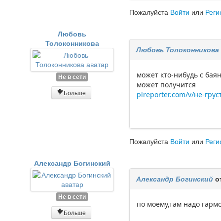
Пожалуйста
Войти
или
Реги
Любовь
Толоконникова
Любовь Толоконникова
может кто-нибудь с бая
Не в сети
может получится
Больше
plreporter.com/v/не-гру
Пожалуйста
Войти
или
Реги
Александр Богинский
Александр Богинский
о
Не в сети
по моему,там надо гармо
Больше