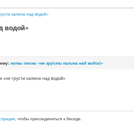
русти калина над водой»
ад водой»
тему:
ноты песни «не грусти калина над водой»
и «не грусти калина над водой»
страция
, чтобы присоединиться к беседе.