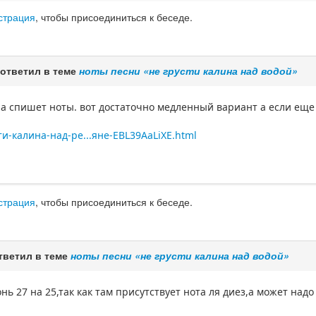
страция
, чтобы присоединиться к беседе.
ответил в теме
ноты песни «не грусти калина над водой»
на спишет ноты. вот достаточно медленный вариант а если еще
сти-калина-над-ре...яне-EBL39AaLiXE.html
страция
, чтобы присоединиться к беседе.
тветил в теме
ноты песни «не грусти калина над водой»
нь 27 на 25,так как там присутствует нота ля диез,а может на