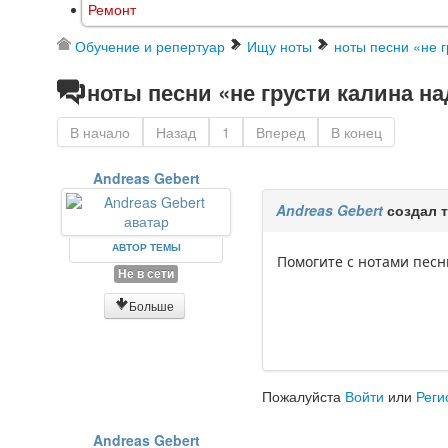
Ремонт
Обучение и репертуар
Ищу ноты
ноты песни «не г
ноты песни «не грусти калина н
В начало
Назад
1
Вперед
В конец
Andreas Gebert
Andreas Gebert
создал 
АВТОР ТЕМЫ
Помогите с нотами песн
Не в сети
Больше
Пожалуйста
Войти
или
Реги
Andreas Gebert