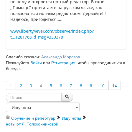
по нему и откроется нотный редактор. В окне
,,Помощь" прочитаете на русском языке, как
пользоваться нотным редактором. Дерзайте!!!
Надеюсь, пригодиться......
www.liberty4ever.com/observe/index.php?
t...128176&id_msg=330378
Спасибо сказали:
Александр Морозов
Пожалуйста
Войти
или
Регистрация
, чтобы присоединиться к
беседе.
1
2
3
4
5
6
7
8
9
10
14
Обучение и репертуар
Ищу ноты
ноты от Л. Толоконниковой