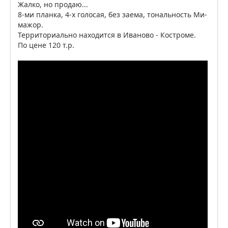
Жалко, но продаю...
8-ми планка, 4-х голосая, без заема, тональность Ми-
мажор.
Территориально находится в Иваново - Костроме.
По цене 120 т.р.