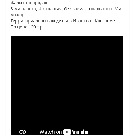
Жалко, но продаю...
8-ми планка, 4-х голосая, без заема, тональность Ми-
мажор.
Территориально находится в Иваново - Костроме.
По цене 120 т.р.