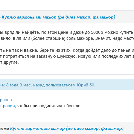
е
Куплю гармонь ми мажор (ре диез мажор, фа мажор)
Вы вряд ли найдёте, по этой цене и даже до 5000р можно купи
авило, в ля или (более старшие) соль мажоре. Значит, надо мас
ь не так и важна, берите из этих. Когда дойдёт дело до пенья 
т потратиться на заказную шуйскую, новую или последних лет в
т другие.
е: 8 года 3 мес. назад пользователем
Юрий 50
.
ронов
страция
, чтобы присоединиться к беседе.
 теме
Куплю гармонь ми мажор (ре диез мажор, фа мажор)