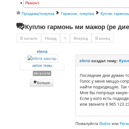
Ремонт
Продажа/покупка
Гармони, покупка
Куплю гармонь
Куплю гармонь ми мажор (ре дие
В начало
Назад
1
Вперед
В конец
elena
elena
создал тему:
Купл
АВТОР ТЕМЫ
Не в сети
Последние дни думаю тол
Голос у меня меццо-соп
Больше
найти подходящую. Так 
Мне бы попроще какую-н
Если у кого есть подхо
или звоните 8 965 123 2
Пожалуйста
Войти
или
Реги