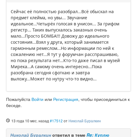
Сейчас её полностью разобрал...Всё обыскал на
предмет клейма, но увы... Звучание
идеальное...Четырёх голосая в унисон... За грифом
регистр... Таких выпускалось заказных очень
мало...Просто БОМБА!!! Довожу до идеального
состояния...Взял у друга, который занимается
гармонным ремеслом...Но информации по ней к
сожалению нет...Я тут у форумчан расспрашиваю,
но пока результата нет...Кто-то даже писал в музей
Мирека...А самому очень интересно...Пока
разобрана сегодня сфоткаю и завтра
выложу...Может по нутру что-то видно...
Пожалуйста
Войти
или
Регистрация
, чтобы присоединиться к
беседе.
13 года 10 мес. назад
#17512
от
Николай Буралкин
Николай Буралкин
ответил в теме
Re: Куплю