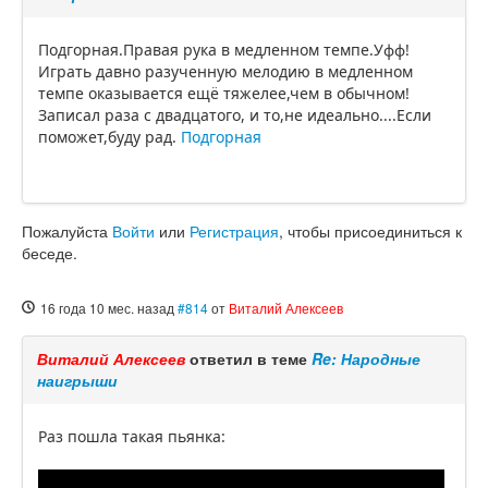
Подгорная.Правая рука в медленном темпе.Уфф!
Играть давно разученную мелодию в медленном
темпе оказывается ещё тяжелее,чем в обычном!
Записал раза с двадцатого, и то,не идеально....Если
поможет,буду рад.
Подгорная
Пожалуйста
Войти
или
Регистрация
, чтобы присоединиться к
беседе.
16 года 10 мес. назад
#814
от
Виталий Алексеев
Виталий Алексеев
ответил в теме
Re: Народные
наигрыши
Раз пошла такая пьянка: