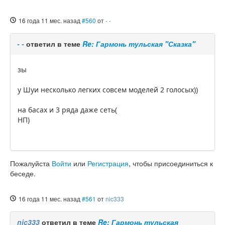
16 года 11 мес. назад
#560
от
- -
- -
ответил в теме
Re: Гармонь тульская "Сказка"
зы
у Шуи несколько легких совсем моделей 2 голосых))
на басах и 3 ряда даже сеть(
НП)
Пожалуйста
Войти
или
Регистрация
, чтобы присоединиться к
беседе.
16 года 11 мес. назад
#561
от
nic333
nic333
ответил в теме
Re: Гармонь тульская