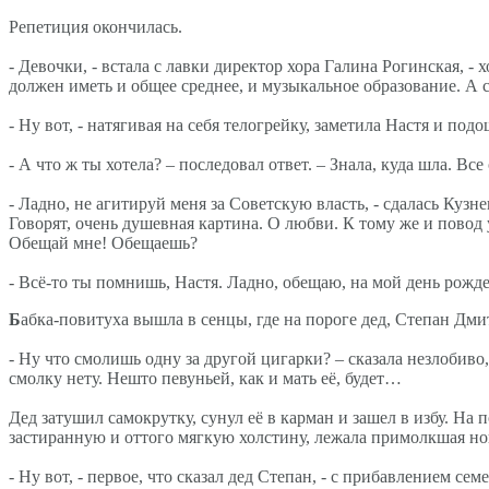
Репетиция окончилась.
- Девочки, - встала с лавки директор хора Галина Рогинская, -
должен иметь и общее среднее, и музыкальное образование. А
- Ну вот, - натягивая на себя телогрейку, заметила Настя и п
- А что ж ты хотела? – последовал ответ. – Знала, куда шла. Вс
- Ладно, не агитируй меня за Советскую власть, - сдалась Кузн
Говорят, очень душевная картина. О любви. К тому же и повод у
Обещай мне! Обещаешь?
- Всё-то ты помнишь, Настя. Ладно, обещаю, на мой день рожде
Б
абка-повитуха вышла в сенцы, где на пороге дед, Степан Дми
- Ну что смолишь одну за другой цигарки? – сказала незлобиво,
смолку нету. Нешто певуньей, как и мать её, будет…
Дед затушил самокрутку, сунул её в карман и зашел в избу. На 
застиранную и оттого мягкую холстину, лежала примолкшая н
- Ну вот, - первое, что сказал дед Степан, - с прибавлением се