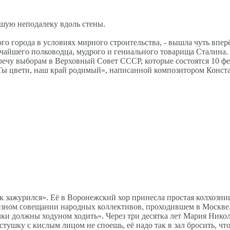
явшую неподалеку вдоль стены.
о города в условиях мирного строительства, - вышла чуть вперё
чайшего полководца, мудрого и гениального товарища Сталина
ечу выборам в Верховный Совет СССР, которые состоятся 10 ф
«Ты цвети, наш край родимый», написанной композитором Конст
к зажурился». Её в Воронежский хор принесла простая колхозниц
оюзном совещании народных коллективов, проходившем в Москве
чки должны ходуном ходить». Через три десятка лет Мария Никол
стушку с кислым лицом не споешь, её надо так в зал бросить, что