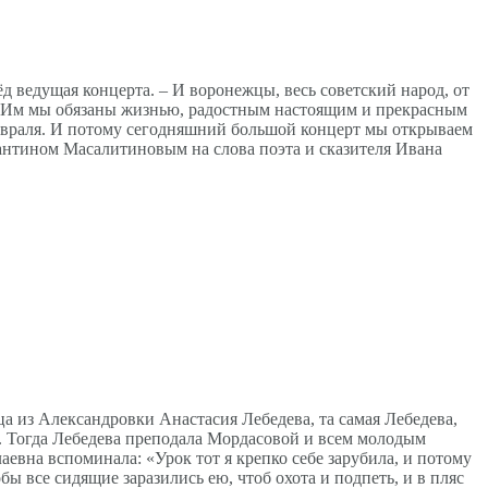
д ведущая концерта. – И воронежцы, весь советский народ, от
. Им мы обязаны жизнью, радостным настоящим и прекрасным
евраля. И потому сегодняшний большой концерт мы открываем
антином Масалитиновым на слова поэта и сказителя Ивана
а из Александровки Анастасия Лебедева, та самая Лебедева,
. Тогда Лебедева преподала Мордасовой и всем молодым
аевна вспоминала: «Урок тот я крепко себе зарубила, и потому
бы все сидящие заразились ею, чтоб охота и подпеть, и в пляс