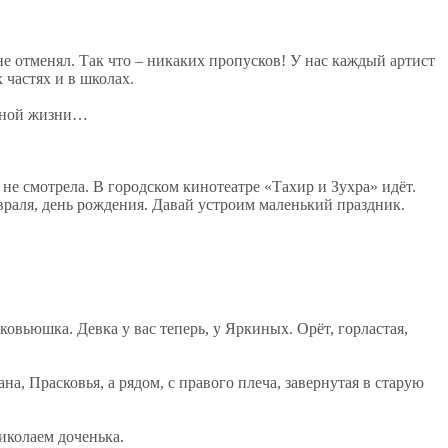
 не отменял. Так что – никаких пропусков! У нас каждый артист
 частях и в школах.
личной жизни…
 не смотрела. В городском кинотеатре «Тахир и Зухра» идёт.
февраля, день рождения. Давай устроим маленький праздник.
сковьюшка. Девка у вас теперь, у Яркиных. Орёт, горластая,
на, Прасковья, а рядом, с правого плеча, завернутая в старую
 Николаем доченька.