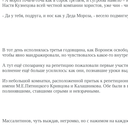
- А мороз точь-в-точь как в сорок третьем, и сугробы намело –
Настя Кузнецова всей честной компании хористов, уже чин - 
- Да у тебя, подруга, и нос как у Деда Мороза, - весело подми
В тот день исполнялась третья годовщина, как Воронеж освобод
чтобы явно мандражировали, но чувствовалось какое-то внутре
А тут ещё спозаранку на репетицию пожаловали первые участ
волнение ещё больше усилилось: как они, познавшие уроки вы
Из небольшой комнатки, расположенной притык к репетиционн
имени М.Е.Пятницкого Кривцова и Калашникова. Обе были в в
полинявшими, ставшими серыми и невзрачными.
Массалитинов, чуть выждав, негромко, но с нажимом на каждо