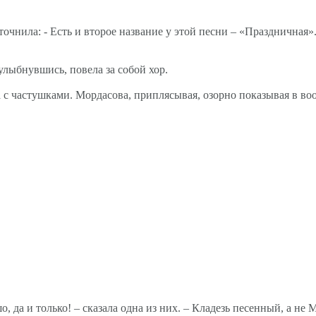
уточнила: - Есть и второе название у этой песни – «Празднична
улыбнувшись, повела за собой хор.
 с частушками. Мордасова, приплясывая, озорно показывая в воо
 да и только! – сказала одна из них. – Кладезь песенный, а не 