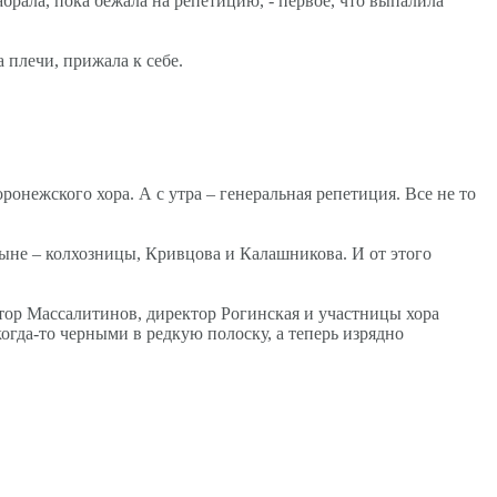
абрала, пока бежала на репетицию, - первое, что выпалила
 плечи, прижала к себе.
онежского хора. А с утра – генеральная репетиция. Все не то
ыне – колхозницы, Кривцова и Калашникова. И от этого
тор Массалитинов, директор Рогинская и участницы хора
да-то черными в редкую полоску, а теперь изрядно