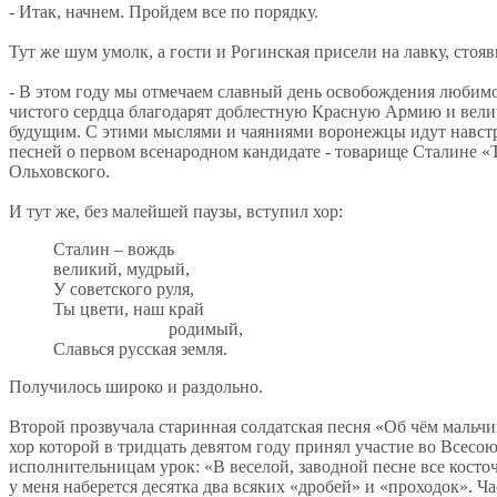
- Итак, начнем. Пройдем все по порядку.
Тут же шум умолк, а гости и Рогинская присели на лавку, сто
- В этом году мы отмечаем славный день освобождения любимог
чистого сердца благодарят доблестную Красную Армию и вели
будущим. С этими мыслями и чаяниями воронежцы идут навстр
песней о первом всенародном кандидате - товарище Сталине 
Ольховского.
И тут же, без малейшей паузы, вступил хор:
Сталин – вождь
великий, мудрый,
У советского руля,
Ты цвети, наш край
родимый,
Славься русская земля.
Получилось широко и раздольно.
Второй прозвучала старинная солдатская песня «Об чём мальчи
хор которой в тридцать девятом году принял участие во Всес
исполнительницам урок: «В веселой, заводной песне все косто
у меня наберется десятка два всяких «дробей» и «проходок». Ча