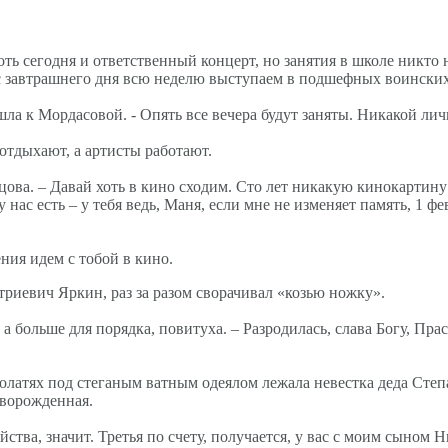
 хоть сегодня и ответственный концерт, но занятия в школе никто
 с завтрашнего дня всю неделю выступаем в подшефных воинских
одошла к Мордасовой. - Опять все вечера будут заняты. Никакой 
е отдыхают, а артисты работают.
ецова. – Давай хоть в кино сходим. Сто лет никакую кинокартину
 нас есть – у тебя ведь, Маня, если мне не изменяет память, 1 
ния идем с тобой в кино.
триевич Яркин, раз за разом сворачивал «козью ножку».
 а больше для порядка, повитуха. – Разродилась, слава Богу, Пра
полатях под стеганым ватным одеялом лежала невестка деда Степа
оворожденная.
мейства, значит. Третья по счету, получается, у вас с моим сыном