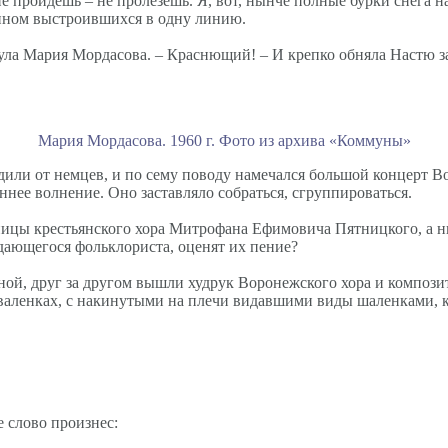
 не пройдешь – не пролезешь. Я, вот, нынче полные бурки снега н
чином выстроившихся в одну линию.
гнула Мария Мордасова. – Краснющий! – И крепко обняла Настю за
Мария Мордасова. 1960 г. Фото из архива «Коммуны»
или от немцев, и по сему поводу намечался большой концерт Вор
ннее волнение. Оно заставляло собраться, сгруппироваться.
ницы крестьянского хора Митрофана Ефимовича Пятницкого, а н
дающегося фольклориста, оценят их пение?
ой, друг за другом вышли худрук Воронежского хора и компози
аленках, с накинутыми на плечи видавшими виды шаленками, ког
е слово произнес: