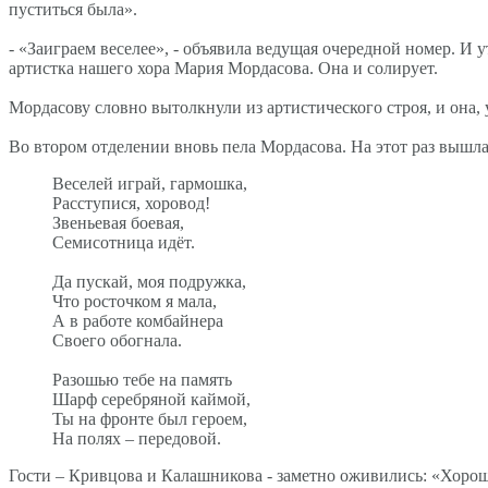
пуститься была».
- «Заиграем веселее», - объявила ведущая очередной номер. И 
артистка нашего хора Мария Мордасова. Она и солирует.
Мордасову словно вытолкнули из артистического строя, и она, 
Во втором отделении вновь пела Мордасова. На этот раз вышла
Веселей играй, гармошка,
Расступися, хоровод!
Звеньевая боевая,
Семисотница идёт.
Да пускай, моя подружка,
Что росточком я мала,
А в работе комбайнера
Своего обогнала.
Разошью тебе на память
Шарф серебряной каймой,
Ты на фронте был героем,
На полях – передовой.
Гости – Кривцова и Калашникова - заметно оживились: «Хорошо,